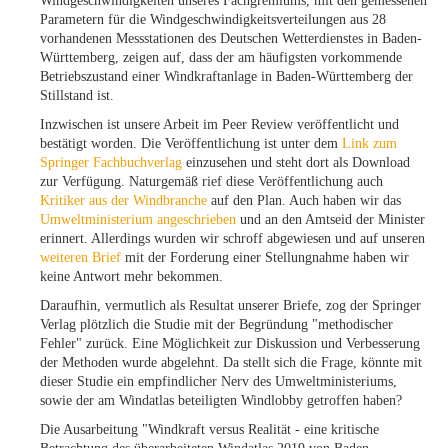
Windgeschwindigkeiten unseres Fachgremiums, mit den gemessenen
Parametern für die Windgeschwindigkeitsverteilungen aus 28
vorhandenen Messstationen des Deutschen Wetterdienstes in Baden-
Württemberg, zeigen auf, dass der am häufigsten vorkommende
Betriebszustand einer Windkraftanlage in Baden-Württemberg der
Stillstand ist.
Inzwischen ist unsere Arbeit im Peer Review veröffentlicht und
bestätigt worden. Die Veröffentlichung ist unter dem
Link zum
Springer Fachbuchverlag
einzusehen und steht dort als Download
zur Verfügung. Naturgemäß rief diese Veröffentlichung auch
Kritiker aus der Windbranche
auf den Plan. Auch haben wir das
Umweltministerium angeschrieben
und an den Amtseid der Minister
erinnert. Allerdings wurden wir schroff abgewiesen und auf unseren
weiteren Brief
mit der Forderung einer Stellungnahme haben wir
keine Antwort mehr bekommen.
Daraufhin, vermutlich als Resultat unserer Briefe, zog der Springer
Verlag plötzlich die Studie mit der Begründung "methodischer
Fehler" zurück. Eine Möglichkeit zur Diskussion und Verbesserung
der Methoden wurde abgelehnt. Da stellt sich die Frage, könnte mit
dieser Studie ein empfindlicher Nerv des Umweltministeriums,
sowie der am Windatlas beteiligten Windlobby getroffen haben?
Die Ausarbeitung "Windkraft versus Realität - eine kritische