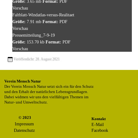
Größe:
3.65 mb
Format:
PDF
Vorschau
Faltblatt-Windatlas-versus-Realitaet
Größe:
7.91 mb
Format:
PDF
Vorschau
Pressemitteilung_7-9-19
Größe:
153.70 kb
Format:
PDF
Vorschau
Veröffentlicht: 28. August 2021
Verein Mensch Natur
Der Verein Mensch Natur setzt sich ein für den Schutz
und den Erhalt der natürlichen Lebensgrundlagen.
Dabei widmen wir uns den vielfältigen Themen im
Natur- und Umweltschutz.
© 2023
Kontakt
Impressum
E-Mail
Datenschutz
Facebook