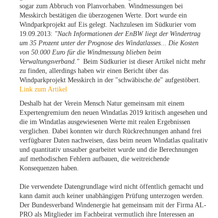
sogar zum Abbruch von Planvorhaben.
Windmessungen bei
Messkirch bestätigen die überzogenen Werte. Dort wurde ein
Windparkprojekt auf
Eis gelegt. Nachzulesen im Südkurier vom
19.09.2013:
"Nach Informationen der EnBW liegt der
Windertrag
um 35 Prozent unter der Prognose des Windatlasses... Die Kosten
von 50.000 Euro
für die Windmessung blieben beim
Verwaltungsverband."
Beim Südkurier ist dieser Artikel nicht mehr
zu finden, allerdings haben wir einen Bericht über das
Windparkprojekt Messkirch in der "schwäbische.de" aufgestöbert.
Link zum Artikel
Deshalb hat der Verein Mensch Natur gemeinsam mit einem
Expertengremium den neuen Windatlas 2019 kritisch angesehen und
die im Windatlas ausgewiesenen Werte mit realen Ergebnissen
verglichen. Dabei konnten wir durch Rückrechnungen anhand frei
verfügbarer Daten nachweisen, dass beim neuen Windatlas qualitativ
und quantitativ unsauber gearbeitet wurde und die Berechnungen
auf methodischen Fehlern aufbauen, die weitreichende
Konsequenzen haben.
Die verwendete Datengrundlage wird nicht öffentlich gemacht und
kann damit auch keiner unabhängigen Prüfung unterzogen werden.
Der Bundesverband Windenergie hat gemeinsam mit der Firma AL-
PRO als Mitglieder im Fachbeirat vermutlich ihre Interessen an