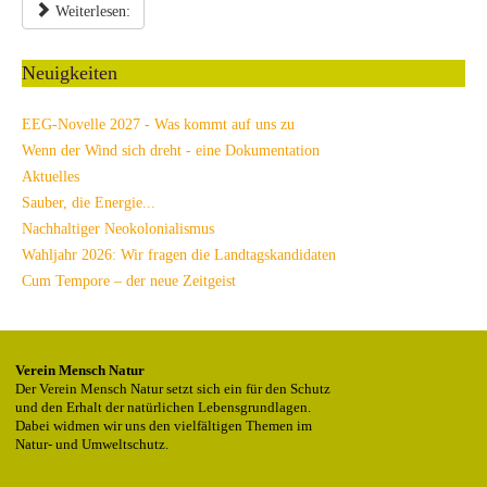
Weiterlesen:
Neuigkeiten
EEG-Novelle 2027 - Was kommt auf uns zu
Wenn der Wind sich dreht - eine Dokumentation
Aktuelles
Sauber, die Energie...
Nachhaltiger Neokolonialismus
Wahljahr 2026: Wir fragen die Landtagskandidaten
Cum Tempore – der neue Zeitgeist
Verein Mensch Natur
Der Verein Mensch Natur setzt sich ein für den Schutz
und den Erhalt der natürlichen Lebensgrundlagen.
Dabei widmen wir uns den vielfältigen Themen im
Natur- und Umweltschutz.