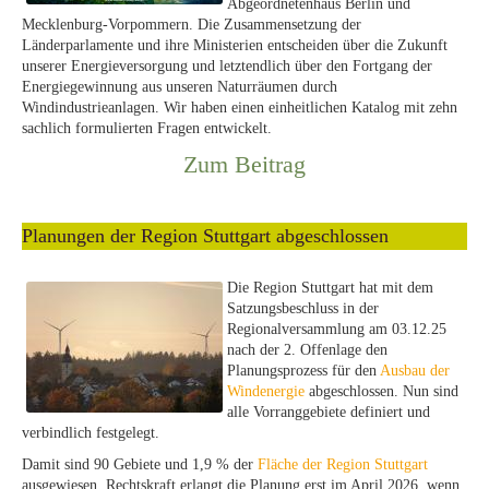
Abgeordnetenhaus Berlin und
Mecklenburg-Vorpommern. Die Zusammensetzung der
Länderparlamente und ihre Ministerien entscheiden über die Zukunft
unserer Energieversorgung und letztendlich über den Fortgang der
Energiegewinnung aus unseren Naturräumen durch
Windindustrieanlagen. Wir haben einen einheitlichen Katalog mit zehn
sachlich formulierten Fragen entwickelt.
Zum Beitrag
Planungen der Region Stuttgart abgeschlossen
Die
Region Stuttgart hat mit dem
Satzungsbeschluss in der
Regionalversammlung am 03.12.25
nach der 2. Offenlage den
Planungsprozess für den
Ausbau der
Windenergie
abgeschlossen. Nun sind
alle Vorranggebiete definiert und
verbindlich festgelegt.
Damit sind 90 Gebiete und 1,9 % der
Fläche der Region Stuttgart
ausgewiesen. Rechtskraft erlangt die Planung erst im April 2026, wenn