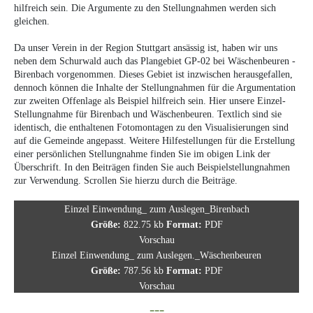
hilfreich sein. Die Argumente zu den Stellungnahmen werden sich
gleichen.
Da unser Verein in der Region Stuttgart ansässig ist, haben wir uns
neben dem Schurwald auch das Plangebiet GP-02 bei Wäschenbeuren -
Birenbach vorgenommen. Dieses Gebiet ist inzwischen herausgefallen,
dennoch können die Inhalte der Stellungnahmen für die Argumentation
zur zweiten Offenlage als Beispiel hilfreich sein. Hier unsere Einzel-
Stellungnahme für Birenbach und Wäschenbeuren. Textlich sind sie
identisch, die enthaltenen Fotomontagen zu den Visualisierungen sind
auf die Gemeinde angepasst. Weitere Hilfestellungen für die Erstellung
einer persönlichen Stellungnahme finden Sie im obigen Link der
Überschrift. In den Beiträgen finden Sie auch Beispielstellungnahmen
zur Verwendung. Scrollen Sie hierzu durch die Beiträge.
Einzel Einwendung_ zum Auslegen_Birenbach
Größe:
822.75 kb
Format:
PDF
Vorschau
Einzel Einwendung_ zum Auslegen._Wäschenbeuren
Größe:
787.56 kb
Format:
PDF
Vorschau
---