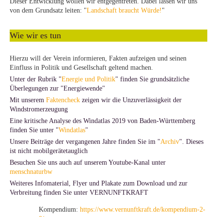
Dieser Entwicklung wollen wir entgegentreten. Dabei lassen wir uns
von dem Grundsatz leiten: "
Landschaft braucht Würde!
"
Wie wir es tun
Hierzu will der Verein informieren, Fakten aufzeigen und seinen
Einfluss in Politik und Gesellschaft geltend machen.
Unter der Rubrik "
Energie und Politik
" finden Sie grundsätzliche
Überlegungen zur "Energiewende"
Mit unserem
Faktencheck
zeigen wir die Unzuverlässigkeit der
Windstromerzeugung
Eine kritische Analyse des Windatlas 2019 von Baden-Württemberg
finden Sie unter "
Windatlas
"
Unsere Beiträge der vergangenen Jahre finden Sie im "
Archiv
". Dieses
ist nicht mobilgerätetauglich
Besuchen Sie uns auch auf unserem Youtube-Kanal unter
menschnaturbw
Weiteres Infomaterial, Flyer und Plakate zum Download und zur
Verbreitung finden Sie unter VERNUNFTKRAFT
Kompendium:
https://www.vernunftkraft.de/kompendium-2-